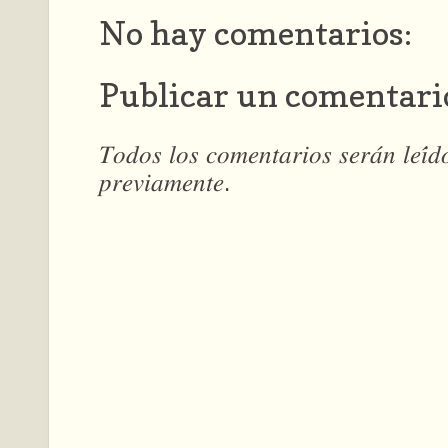
No hay comentarios:
Publicar un comentari
𝑇𝑜𝑑𝑜𝑠 𝑙𝑜𝑠 𝑐𝑜𝑚𝑒𝑛𝑡𝑎𝑟𝑖𝑜𝑠 𝑠𝑒𝑟𝑎́𝑛 𝑙𝑒𝑖́
𝑝𝑟𝑒𝑣𝑖𝑎𝑚𝑒𝑛𝑡𝑒.