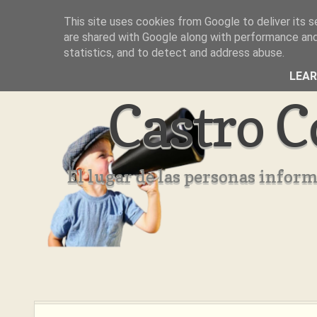
This site uses cookies from Google to deliver its s
Inicio
Aviso Legal
Quienes Somos ??
are shared with Google along with performance and 
statistics, and to detect and address abuse.
LEA
Castro C
El lugar de las personas infor