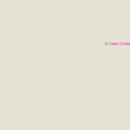
©
Castro Confid