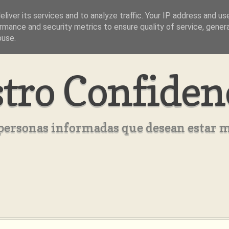
liver its services and to analyze traffic. Your IP address and us
rmance and security metrics to ensure quality of service, gene
buse.
tro Confiden
s personas informadas que desean estar 