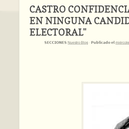
CASTRO CONFIDENCI
EN NINGUNA CANDID
ELECTORAL"
𝗦𝗘𝗖𝗖𝗜𝗢𝗡𝗘𝗦
Nuestro Blog
·
𝗣𝘂𝗯𝗹𝗶𝗰𝗮𝗱𝗼 𝗲𝗹
miércole