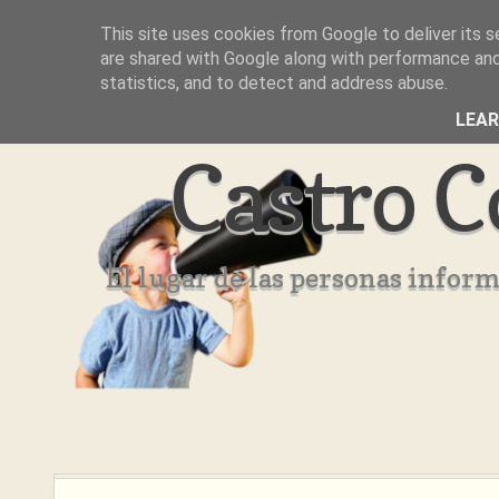
This site uses cookies from Google to deliver its s
Inicio
Aviso Legal
Quienes Somos ??
are shared with Google along with performance and 
statistics, and to detect and address abuse.
LEA
Castro C
El lugar de las personas infor