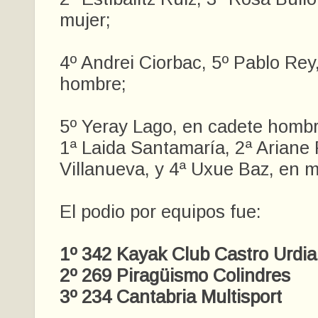
mujer;
4º Andrei Ciorbac, 5º Pablo Rey,
hombre;
5º Yeray Lago, en cadete hombr
1ª Laida Santamaría, 2ª Ariane 
Villanueva, y 4ª Uxue Baz, en m
El podio por equipos fue:
1º 342 Kayak Club Castro Urdia
2º 269 Piragüismo Colindres
3º 234 Cantabria Multisport