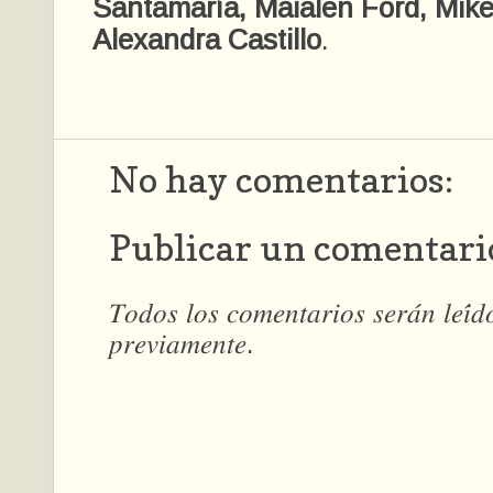
Santamaría, Maialen Ford, Mike
Alexandra Castillo
.
No hay comentarios:
Publicar un comentari
𝑇𝑜𝑑𝑜𝑠 𝑙𝑜𝑠 𝑐𝑜𝑚𝑒𝑛𝑡𝑎𝑟𝑖𝑜𝑠 𝑠𝑒𝑟𝑎́𝑛 𝑙𝑒𝑖́
𝑝𝑟𝑒𝑣𝑖𝑎𝑚𝑒𝑛𝑡𝑒.