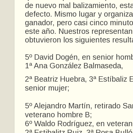
de nuevo mal balizamiento, est
defecto. Mismo lugar y organiz
ganador, pero casi cinco minut
este año. Nuestros representan
obtuvieron los siguientes resul
5º David Dogén, en senior homb
1ª Ana González Balmaseda,
2ª Beatriz Huebra, 3ª Estíbaliz
senior mujer;
5º Alejandro Martín, retirado Sa
veterano hombre B;
6º Waldo Rodríguez, en vetera
2ª Estibalitz Ruiz, 3ª Rosa Bull