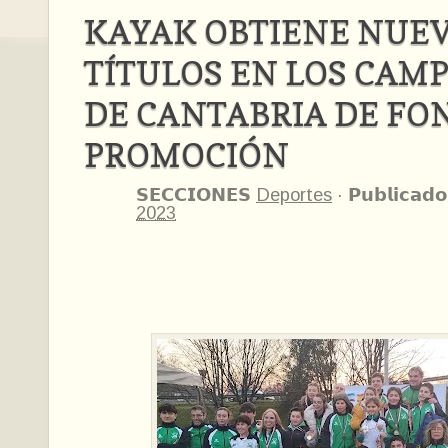
KAYAK OBTIENE NUE
TÍTULOS EN LOS CAM
DE CANTABRIA DE FO
PROMOCIÓN
𝗦𝗘𝗖𝗖𝗜𝗢𝗡𝗘𝗦
Deportes
·
𝗣𝘂𝗯𝗹𝗶𝗰𝗮𝗱𝗼
2023