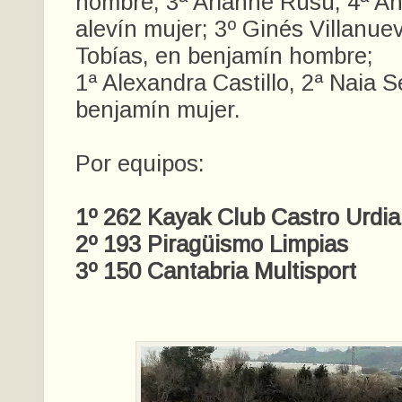
hombre; 3ª Arianne Rusu, 4ª An
alevín mujer; 3º Ginés Villanuev
Tobías, en benjamín hombre;
1ª Alexandra Castillo, 2ª Naia S
benjamín mujer.
Por equipos:
1º 262 Kayak Club Castro Urdia
2º 193 Piragüismo Limpias
3º 150 Cantabria Multisport