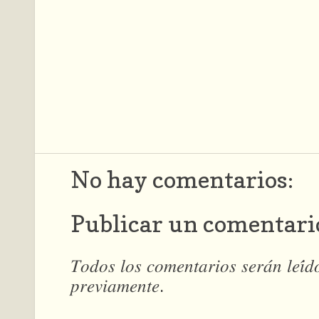
No hay comentarios:
Publicar un comentari
𝑇𝑜𝑑𝑜𝑠 𝑙𝑜𝑠 𝑐𝑜𝑚𝑒𝑛𝑡𝑎𝑟𝑖𝑜𝑠 𝑠𝑒𝑟𝑎́𝑛 𝑙𝑒𝑖́
𝑝𝑟𝑒𝑣𝑖𝑎𝑚𝑒𝑛𝑡𝑒.