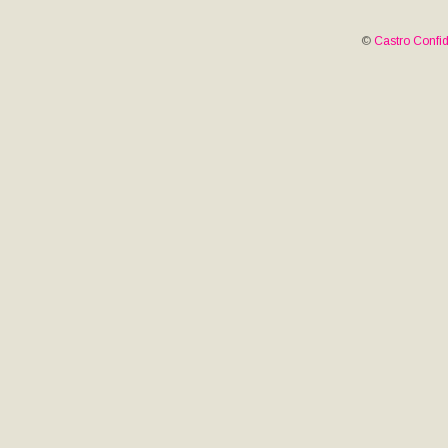
©
Castro Confid