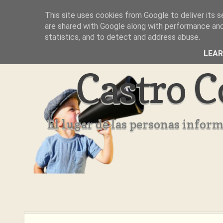
This site uses cookies from Google to deliver its s
Inicio
Aviso Legal
Quienes Somos ??
are shared with Google along with performance and 
statistics, and to detect and address abuse.
LEA
Castro C
El lugar de las personas infor