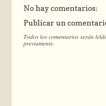
No hay comentarios:
Publicar un comentari
𝑇𝑜𝑑𝑜𝑠 𝑙𝑜𝑠 𝑐𝑜𝑚𝑒𝑛𝑡𝑎𝑟𝑖𝑜𝑠 𝑠𝑒𝑟𝑎́𝑛 𝑙𝑒𝑖́
𝑝𝑟𝑒𝑣𝑖𝑎𝑚𝑒𝑛𝑡𝑒.