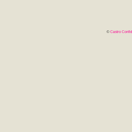
©
Castro Confid