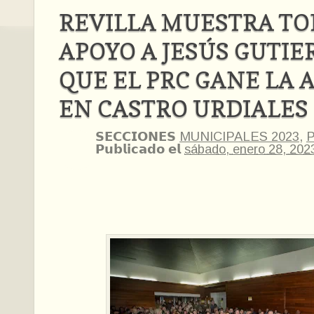
REVILLA MUESTRA TO
APOYO A JESÚS GUTIE
QUE EL PRC GANE LA 
EN CASTRO URDIALES
𝗦𝗘𝗖𝗖𝗜𝗢𝗡𝗘𝗦
MUNICIPALES 2023
,
P
𝗣𝘂𝗯𝗹𝗶𝗰𝗮𝗱𝗼 𝗲𝗹
sábado, enero 28, 202