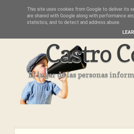
This site uses cookies from Google to deliver its s
Inicio
Aviso Legal
Quienes Somos ??
are shared with Google along with performance and 
statistics, and to detect and address abuse.
LEA
Castro C
El lugar de las personas infor