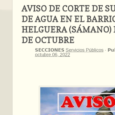
AVISO DE CORTE DE S
DE AGUA EN EL BARRI
HELGUERA (SÁMANO)
DE OCTUBRE
𝗦𝗘𝗖𝗖𝗜𝗢𝗡𝗘𝗦
Servicios Públicos
·
𝗣𝘂
octubre 06, 2022