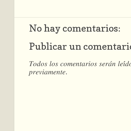
No hay comentarios:
Publicar un comentari
𝑇𝑜𝑑𝑜𝑠 𝑙𝑜𝑠 𝑐𝑜𝑚𝑒𝑛𝑡𝑎𝑟𝑖𝑜𝑠 𝑠𝑒𝑟𝑎́𝑛 𝑙𝑒𝑖́
𝑝𝑟𝑒𝑣𝑖𝑎𝑚𝑒𝑛𝑡𝑒.