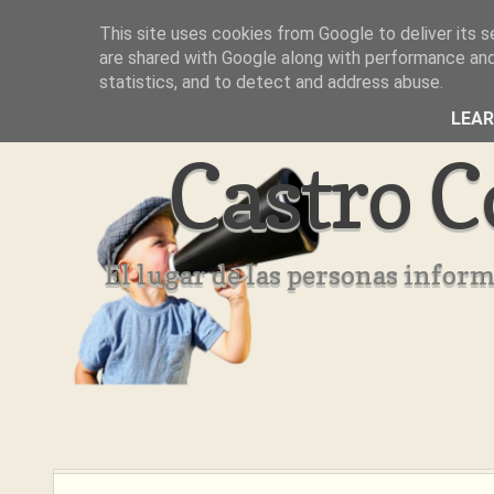
This site uses cookies from Google to deliver its s
Inicio
Aviso Legal
Quienes Somos ??
are shared with Google along with performance and 
statistics, and to detect and address abuse.
LEA
Castro C
El lugar de las personas infor