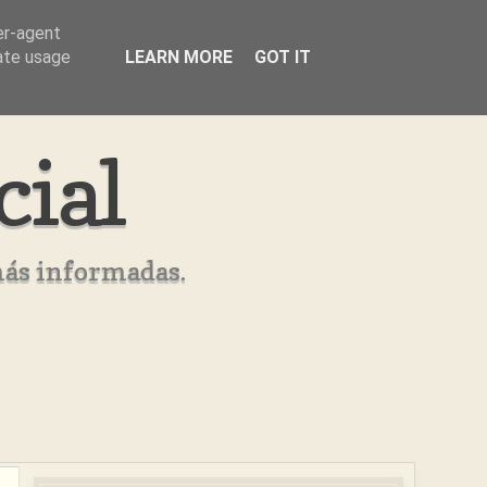
er-agent
rate usage
LEARN MORE
GOT IT
cial
más informadas.