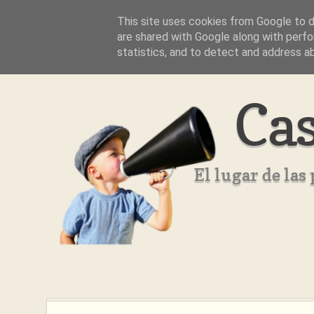
This site uses cookies from Google to de
Inicio
Aviso Legal
Quienes Somos ??
are shared with Google along with perfo
statistics, and to detect and address a
Cas
El lugar de la