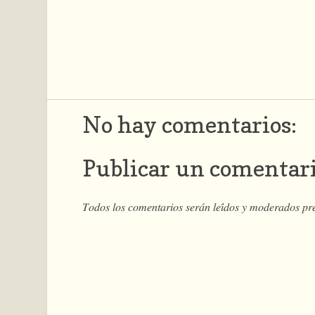
No hay comentarios:
Publicar un comentar
𝑇𝑜𝑑𝑜𝑠 𝑙𝑜𝑠 𝑐𝑜𝑚𝑒𝑛𝑡𝑎𝑟𝑖𝑜𝑠 𝑠𝑒𝑟𝑎́𝑛 𝑙𝑒𝑖́𝑑𝑜𝑠 𝑦 𝑚𝑜𝑑𝑒𝑟𝑎𝑑𝑜𝑠 𝑝𝑟