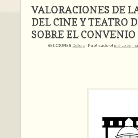
VALORACIONES DE L
DEL CINE Y TEATRO 
SOBRE EL CONVENIO
𝗦𝗘𝗖𝗖𝗜𝗢𝗡𝗘𝗦
Cultura
·
𝗣𝘂𝗯𝗹𝗶𝗰𝗮𝗱𝗼 𝗲𝗹
miércoles, ma