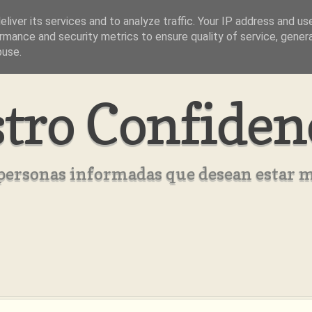
liver its services and to analyze traffic. Your IP address and us
rmance and security metrics to ensure quality of service, gene
buse.
tro Confiden
s personas informadas que desean estar 