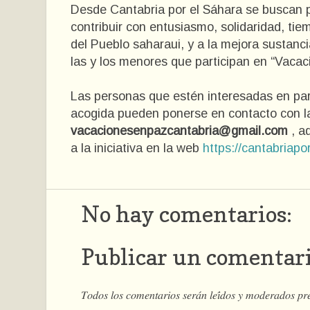
Desde Cantabria por el Sáhara se buscan p
contribuir con entusiasmo, solidaridad, ti
del Pueblo saharaui, y a la mejora sustancia
las y los menores que participan en “Vacac
Las personas que estén interesadas en par
acogida pueden ponerse en contacto con la
vacacionesenpazcantabria@gmail.com
, a
a la iniciativa en la web
https://cantabriap
No hay comentarios:
Publicar un comentar
𝑇𝑜𝑑𝑜𝑠 𝑙𝑜𝑠 𝑐𝑜𝑚𝑒𝑛𝑡𝑎𝑟𝑖𝑜𝑠 𝑠𝑒𝑟𝑎́𝑛 𝑙𝑒𝑖́𝑑𝑜𝑠 𝑦 𝑚𝑜𝑑𝑒𝑟𝑎𝑑𝑜𝑠 𝑝𝑟