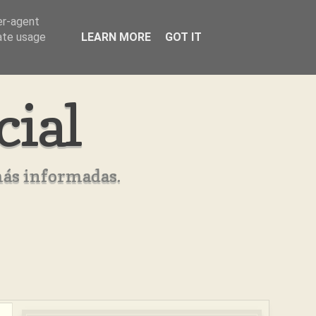
er-agent
rate usage
LEARN MORE
GOT IT
cial
más informadas.