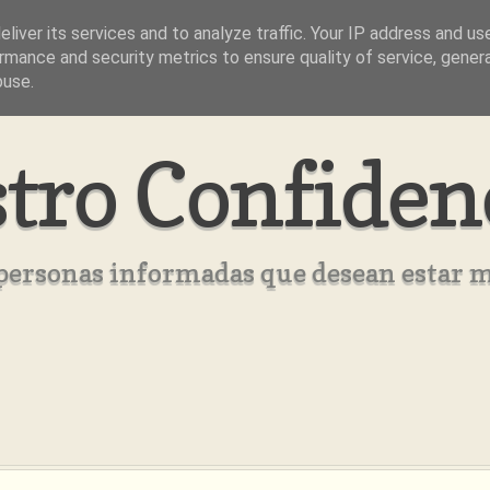
liver its services and to analyze traffic. Your IP address and us
rmance and security metrics to ensure quality of service, gene
buse.
tro Confiden
s personas informadas que desean estar 