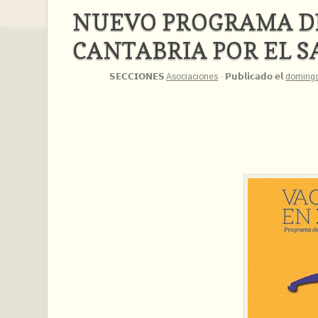
NUEVO PROGRAMA DE
CANTABRIA POR EL 
𝗦𝗘𝗖𝗖𝗜𝗢𝗡𝗘𝗦
Asociaciones
·
𝗣𝘂𝗯𝗹𝗶𝗰𝗮𝗱𝗼 𝗲𝗹
domingo