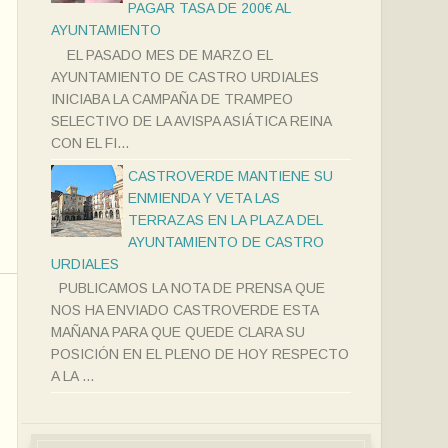
PAGAR TASA DE 200€ AL
AYUNTAMIENTO
EL PASADO MES DE MARZO EL
AYUNTAMIENTO DE CASTRO URDIALES
INICIABA LA CAMPAÑA DE TRAMPEO
SELECTIVO DE LA AVISPA ASIÁTICA REINA
CON EL FI...
CASTROVERDE MANTIENE SU
ENMIENDA Y VETA LAS
TERRAZAS EN LA PLAZA DEL
AYUNTAMIENTO DE CASTRO
URDIALES
PUBLICAMOS LA NOTA DE PRENSA QUE
NOS HA ENVIADO CASTROVERDE ESTA
MAÑANA PARA QUE QUEDE CLARA SU
POSICIÓN EN EL PLENO DE HOY RESPECTO
A LA ...