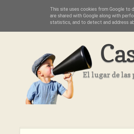
This site uses cookies from Google to de
Inicio
Aviso Legal
Quienes Somos ??
are shared with Google along with perfo
statistics, and to detect and address a
Cas
El lugar de la