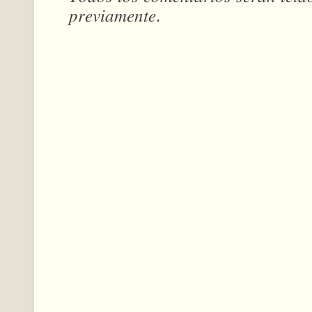
𝑝𝑟𝑒𝑣𝑖𝑎𝑚𝑒𝑛𝑡𝑒.