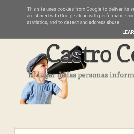
This site uses cookies from Google to deliver its s
Inicio
Aviso Legal
Quienes Somos ??
are shared with Google along with performance and 
statistics, and to detect and address abuse.
LEA
Castro C
El lugar de las personas infor