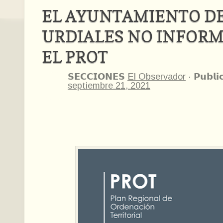
EL AYUNTAMIENTO D
URDIALES NO INFORM
EL PROT
𝗦𝗘𝗖𝗖𝗜𝗢𝗡𝗘𝗦
El Observador
·
𝗣𝘂𝗯𝗹𝗶
septiembre 21, 2021