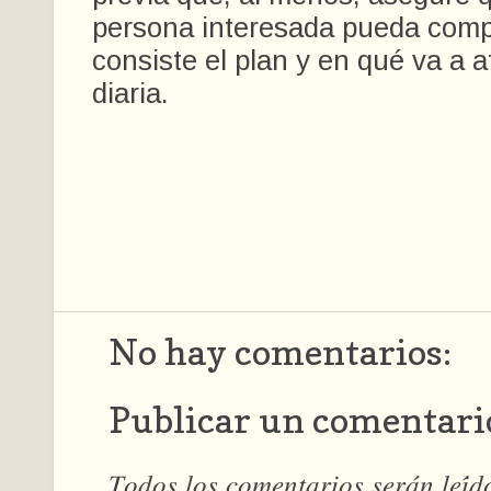
persona interesada pueda com
consiste el plan y en qué va a a
diaria.
No hay comentarios:
Publicar un comentari
𝑇𝑜𝑑𝑜𝑠 𝑙𝑜𝑠 𝑐𝑜𝑚𝑒𝑛𝑡𝑎𝑟𝑖𝑜𝑠 𝑠𝑒𝑟𝑎́𝑛 𝑙𝑒𝑖́