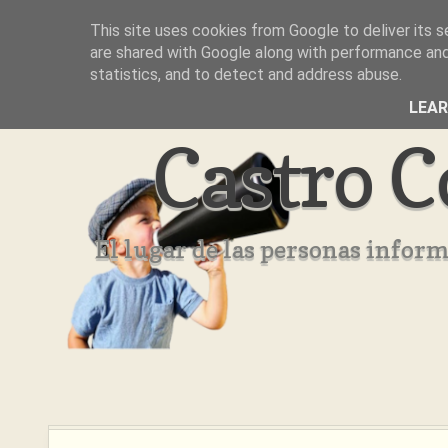
This site uses cookies from Google to deliver its s
Inicio
Aviso Legal
Quienes Somos ??
are shared with Google along with performance and 
statistics, and to detect and address abuse.
LEA
Castro C
El lugar de las personas infor