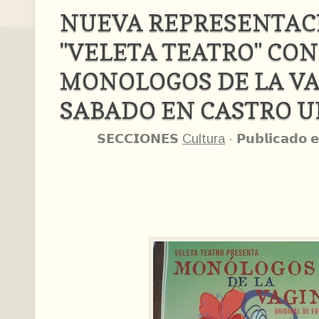
NUEVA REPRESENTAC
"VELETA TEATRO" CON
MONOLOGOS DE LA VA
SABADO EN CASTRO U
𝗦𝗘𝗖𝗖𝗜𝗢𝗡𝗘𝗦
Cultura
·
𝗣𝘂𝗯𝗹𝗶𝗰𝗮𝗱𝗼 𝗲