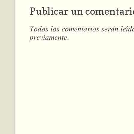
Publicar un comentari
𝑇𝑜𝑑𝑜𝑠 𝑙𝑜𝑠 𝑐𝑜𝑚𝑒𝑛𝑡𝑎𝑟𝑖𝑜𝑠 𝑠𝑒𝑟𝑎́𝑛 𝑙𝑒𝑖́
𝑝𝑟𝑒𝑣𝑖𝑎𝑚𝑒𝑛𝑡𝑒.