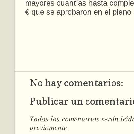
mayores cuantías hasta complet
€ que se aprobaron en el pleno
No hay comentarios:
Publicar un comentari
𝑇𝑜𝑑𝑜𝑠 𝑙𝑜𝑠 𝑐𝑜𝑚𝑒𝑛𝑡𝑎𝑟𝑖𝑜𝑠 𝑠𝑒𝑟𝑎́𝑛 𝑙𝑒𝑖́
𝑝𝑟𝑒𝑣𝑖𝑎𝑚𝑒𝑛𝑡𝑒.