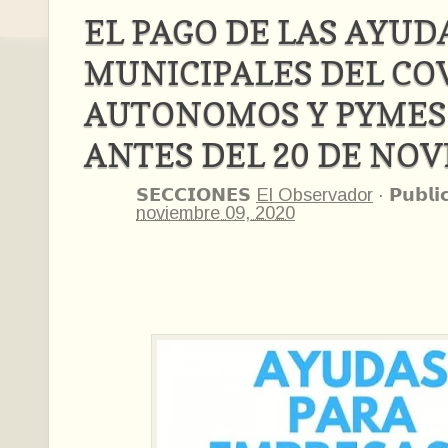
EL PAGO DE LAS AYUD
MUNICIPALES DEL CO
AUTONOMOS Y PYMES
ANTES DEL 20 DE NO
𝗦𝗘𝗖𝗖𝗜𝗢𝗡𝗘𝗦
El Observador
·
𝗣𝘂𝗯𝗹𝗶
noviembre 09, 2020