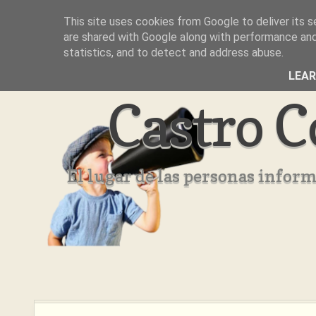
This site uses cookies from Google to deliver its s
Inicio
Aviso Legal
Quienes Somos ??
are shared with Google along with performance and 
statistics, and to detect and address abuse.
LEA
Castro C
El lugar de las personas infor