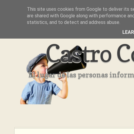
This site uses cookies from Google to deliver its s
Inicio
Aviso Legal
Quienes Somos ??
are shared with Google along with performance and 
statistics, and to detect and address abuse.
LEA
Castro C
El lugar de las personas infor