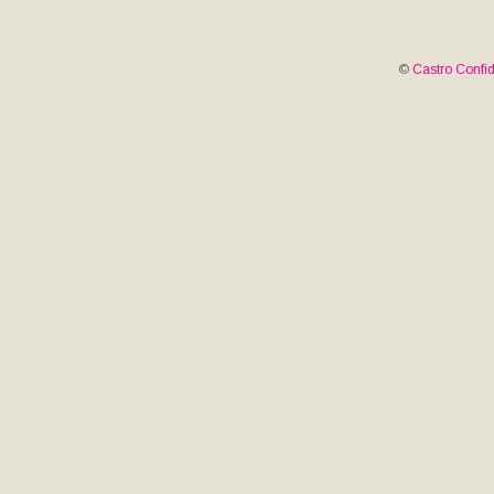
©
Castro Confid