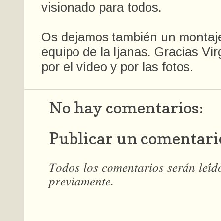
visionado para todos.
Os dejamos también un montaje 
equipo de la Ijanas. Gracias Vi
por el vídeo y por las fotos.
No hay comentarios:
Publicar un comentari
𝑇𝑜𝑑𝑜𝑠 𝑙𝑜𝑠 𝑐𝑜𝑚𝑒𝑛𝑡𝑎𝑟𝑖𝑜𝑠 𝑠𝑒𝑟𝑎́𝑛 𝑙𝑒𝑖́
𝑝𝑟𝑒𝑣𝑖𝑎𝑚𝑒𝑛𝑡𝑒.