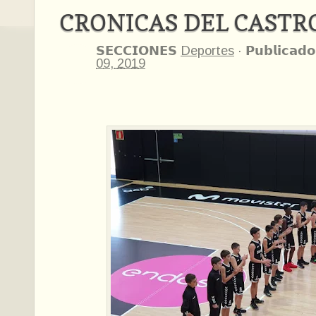
CRONICAS DEL CASTR
𝗦𝗘𝗖𝗖𝗜𝗢𝗡𝗘𝗦
Deportes
·
𝗣𝘂𝗯𝗹𝗶𝗰𝗮𝗱𝗼
09, 2019