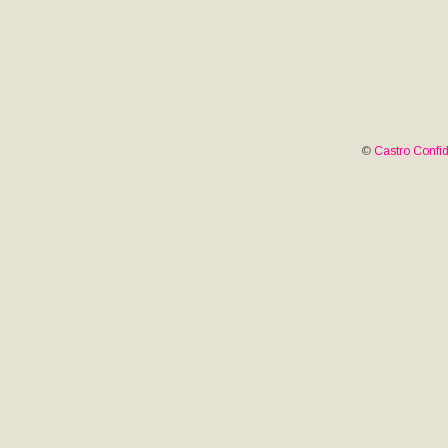
©
Castro Confid