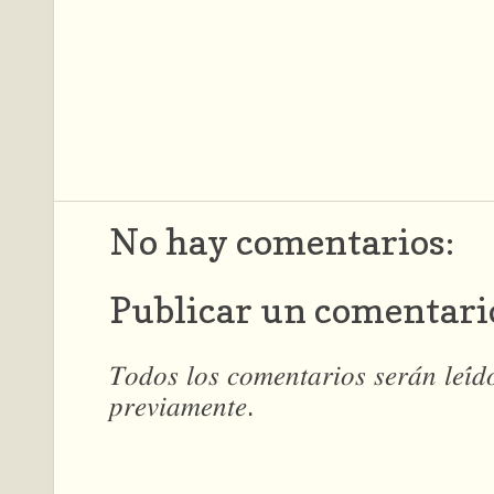
No hay comentarios:
Publicar un comentari
𝑇𝑜𝑑𝑜𝑠 𝑙𝑜𝑠 𝑐𝑜𝑚𝑒𝑛𝑡𝑎𝑟𝑖𝑜𝑠 𝑠𝑒𝑟𝑎́𝑛 𝑙𝑒𝑖́
𝑝𝑟𝑒𝑣𝑖𝑎𝑚𝑒𝑛𝑡𝑒.