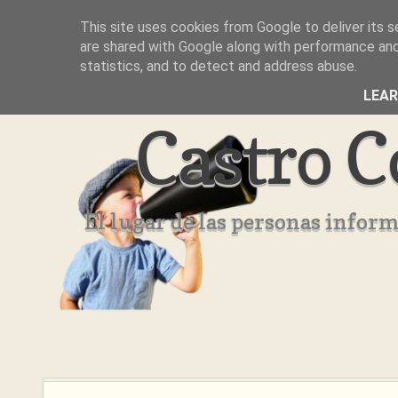
This site uses cookies from Google to deliver its s
Inicio
Aviso Legal
Quienes Somos ??
are shared with Google along with performance and 
statistics, and to detect and address abuse.
LEA
Castro C
El lugar de las personas infor