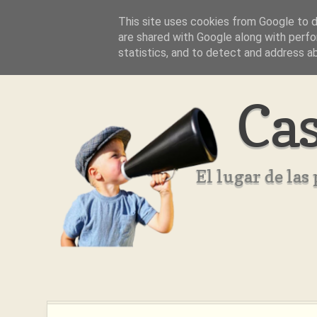
This site uses cookies from Google to de
Inicio
Aviso Legal
Quienes Somos ??
are shared with Google along with perfo
statistics, and to detect and address a
Cas
El lugar de la