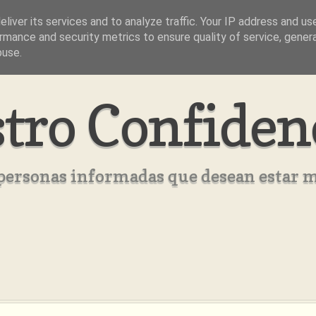
liver its services and to analyze traffic. Your IP address and us
rmance and security metrics to ensure quality of service, gene
buse.
tro Confiden
s personas informadas que desean estar 