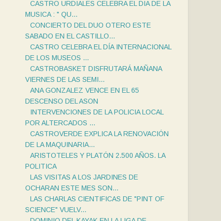
CASTRO URDIALES CELEBRA EL DIA DE LA
MUSICA : " QU...
CONCIERTO DEL DUO OTERO ESTE
SABADO EN EL CASTILLO...
CASTRO CELEBRA EL DÍA INTERNACIONAL
DE LOS MUSEOS ...
CASTROBASKET DISFRUTARÁ MAÑANA
VIERNES DE LAS SEMI...
ANA GONZALEZ VENCE EN EL 65
DESCENSO DEL ASON
INTERVENCIONES DE LA POLICIA LOCAL
POR ALTERCADOS ...
CASTROVERDE EXPLICA LA RENOVACIÓN
DE LA MAQUINARIA...
ARISTOTELES Y PLATÓN 2.500 AÑOS. LA
POLITICA
LAS VISITAS A LOS JARDINES DE
OCHARAN ESTE MES SON...
LAS CHARLAS CIENTIFICAS DE "PINT OF
SCIENCE" VUELV...
DOMINIO DEL KAYAK EN LA LIGA DE