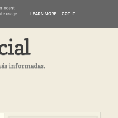
er-agent
rate usage
LEARN MORE
GOT IT
cial
más informadas.