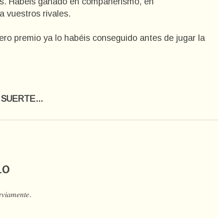
as. Habèis ganado en compañerismo, en
a vuestros rivales.
ero premio ya lo habéis conseguido antes de jugar la
SUERTE...
io
𝑒𝑣𝑖𝑎𝑚𝑒𝑛𝑡𝑒.