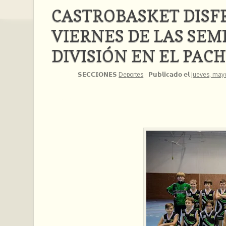
CASTROBASKET DIS
VIERNES DE LAS SEM
DIVISIÓN EN EL PAC
𝗦𝗘𝗖𝗖𝗜𝗢𝗡𝗘𝗦
Deportes
·
𝗣𝘂𝗯𝗹𝗶𝗰𝗮𝗱𝗼 𝗲𝗹
jueves, may