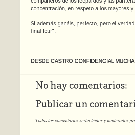
compañeros de los leopardos y las panter
concentración, en respeto a los mayores y 
Si además ganáis, perfecto, pero el verdad
final four".
DESDE CASTRO CONFIDENCIAL MUCHA 
No hay comentarios:
Publicar un comentar
𝑇𝑜𝑑𝑜𝑠 𝑙𝑜𝑠 𝑐𝑜𝑚𝑒𝑛𝑡𝑎𝑟𝑖𝑜𝑠 𝑠𝑒𝑟𝑎́𝑛 𝑙𝑒𝑖́𝑑𝑜𝑠 𝑦 𝑚𝑜𝑑𝑒𝑟𝑎𝑑𝑜𝑠 𝑝𝑟