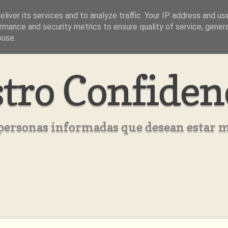
liver its services and to analyze traffic. Your IP address and us
rmance and security metrics to ensure quality of service, gene
buse.
tro Confiden
s personas informadas que desean estar 