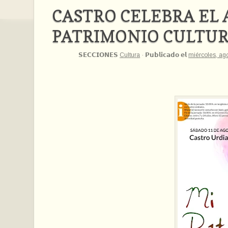
CASTRO CELEBRA EL
PATRIMONIO CULTUR
𝗦𝗘𝗖𝗖𝗜𝗢𝗡𝗘𝗦
Cultura
·
𝗣𝘂𝗯𝗹𝗶𝗰𝗮𝗱𝗼 𝗲𝗹
miércoles, ag