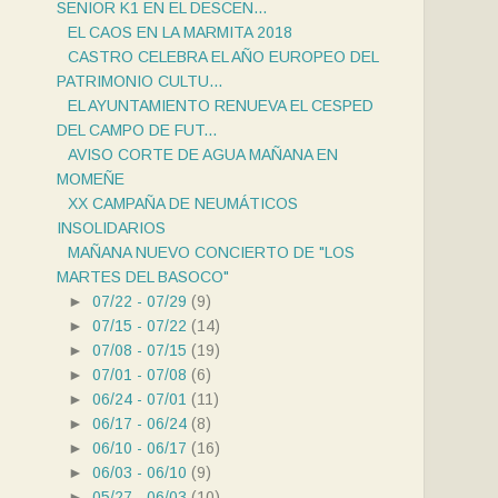
SENIOR K1 EN EL DESCEN...
EL CAOS EN LA MARMITA 2018
CASTRO CELEBRA EL AÑO EUROPEO DEL
PATRIMONIO CULTU...
EL AYUNTAMIENTO RENUEVA EL CESPED
DEL CAMPO DE FUT...
AVISO CORTE DE AGUA MAÑANA EN
MOMEÑE
XX CAMPAÑA DE NEUMÁTICOS
INSOLIDARIOS
MAÑANA NUEVO CONCIERTO DE "LOS
MARTES DEL BASOCO"
►
07/22 - 07/29
(9)
►
07/15 - 07/22
(14)
►
07/08 - 07/15
(19)
►
07/01 - 07/08
(6)
►
06/24 - 07/01
(11)
►
06/17 - 06/24
(8)
►
06/10 - 06/17
(16)
►
06/03 - 06/10
(9)
►
05/27 - 06/03
(10)