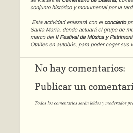
se visitará el
Cementerio de Ballena
, comie
conjunto histórico y monumental por la tard
Esta actividad enlazará con el
concierto
pr
Santa María, donde actuará el grupo de m
marco del
II Festival de Música y Patrimoni
Otañes en autobús, para poder coger sus v
No hay comentarios:
Publicar un comentar
𝑇𝑜𝑑𝑜𝑠 𝑙𝑜𝑠 𝑐𝑜𝑚𝑒𝑛𝑡𝑎𝑟𝑖𝑜𝑠 𝑠𝑒𝑟𝑎́𝑛 𝑙𝑒𝑖́𝑑𝑜𝑠 𝑦 𝑚𝑜𝑑𝑒𝑟𝑎𝑑𝑜𝑠 𝑝𝑟