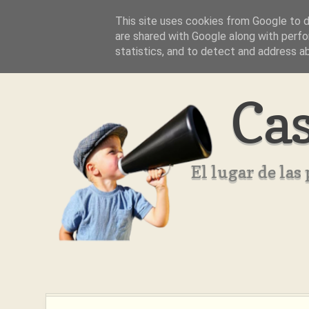
This site uses cookies from Google to de
Inicio
Aviso Legal
Quienes Somos ??
are shared with Google along with perfo
statistics, and to detect and address a
Cas
El lugar de la