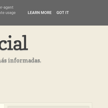
er-agent
rate usage
LEARN MORE
GOT IT
cial
más informadas.