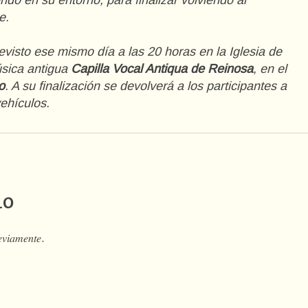
ndo en su entorno, para finalizar volviendo al
e.
evisto ese mismo día a las 20 horas en la Iglesia de
úsica antigua
Capilla Vocal Antiqua de Reinosa
, en el
o
. A su finalización se devolverá a los participantes a
ehículos.
io
𝑒𝑣𝑖𝑎𝑚𝑒𝑛𝑡𝑒.