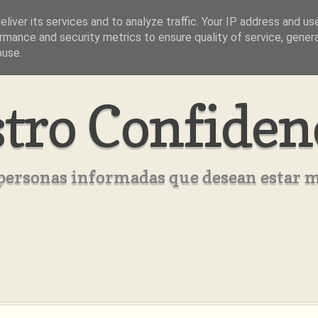
liver its services and to analyze traffic. Your IP address and us
rmance and security metrics to ensure quality of service, gene
buse.
tro Confiden
s personas informadas que desean estar 