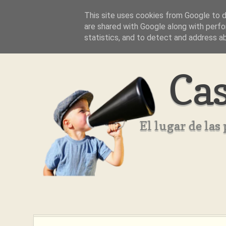
This site uses cookies from Google to de
Inicio
Aviso Legal
Quienes Somos ??
are shared with Google along with perfo
statistics, and to detect and address a
Cas
El lugar de la