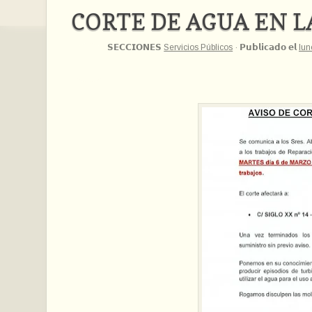
CORTE DE AGUA EN L
𝗦𝗘𝗖𝗖𝗜𝗢𝗡𝗘𝗦
Servicios Públicos
·
𝗣𝘂𝗯𝗹𝗶𝗰𝗮𝗱𝗼 𝗲𝗹
lun