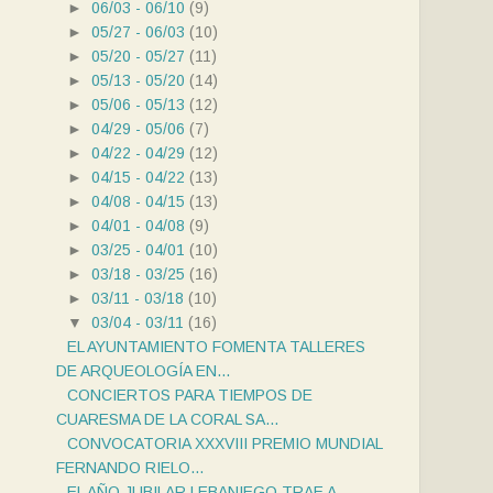
►
06/03 - 06/10
(9)
►
05/27 - 06/03
(10)
►
05/20 - 05/27
(11)
►
05/13 - 05/20
(14)
►
05/06 - 05/13
(12)
►
04/29 - 05/06
(7)
►
04/22 - 04/29
(12)
►
04/15 - 04/22
(13)
►
04/08 - 04/15
(13)
►
04/01 - 04/08
(9)
►
03/25 - 04/01
(10)
►
03/18 - 03/25
(16)
►
03/11 - 03/18
(10)
▼
03/04 - 03/11
(16)
EL AYUNTAMIENTO FOMENTA TALLERES
DE ARQUEOLOGÍA EN...
CONCIERTOS PARA TIEMPOS DE
CUARESMA DE LA CORAL SA...
CONVOCATORIA XXXVIII PREMIO MUNDIAL
FERNANDO RIELO...
EL AÑO JUBILAR LEBANIEGO TRAE A