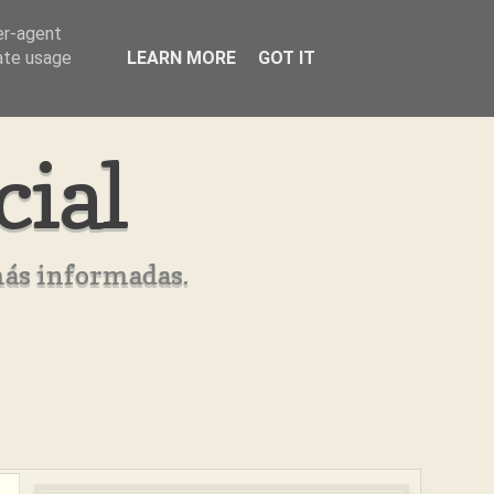
er-agent
rate usage
LEARN MORE
GOT IT
cial
más informadas.