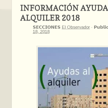
INFORMACIÓN AYUDA
ALQUILER 2018
𝗦𝗘𝗖𝗖𝗜𝗢𝗡𝗘𝗦
El Observador
·
𝗣𝘂𝗯𝗹𝗶
18, 2018