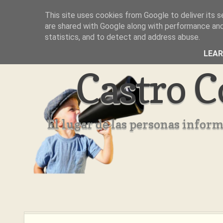
This site uses cookies from Google to deliver its s
Inicio
Aviso Legal
Quienes Somos ??
are shared with Google along with performance and 
statistics, and to detect and address abuse.
LEA
Castro C
El lugar de las personas infor