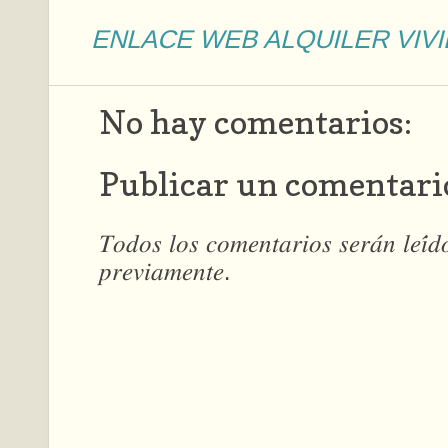
ENLACE WEB ALQUILER VIV
No hay comentarios:
Publicar un comentari
𝑇𝑜𝑑𝑜𝑠 𝑙𝑜𝑠 𝑐𝑜𝑚𝑒𝑛𝑡𝑎𝑟𝑖𝑜𝑠 𝑠𝑒𝑟𝑎́𝑛 𝑙𝑒𝑖́
𝑝𝑟𝑒𝑣𝑖𝑎𝑚𝑒𝑛𝑡𝑒.