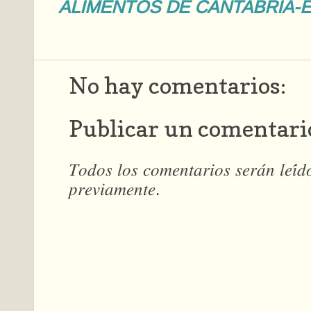
ALIMENTOS DE CANTABRIA-
No hay comentarios:
Publicar un comentari
𝑇𝑜𝑑𝑜𝑠 𝑙𝑜𝑠 𝑐𝑜𝑚𝑒𝑛𝑡𝑎𝑟𝑖𝑜𝑠 𝑠𝑒𝑟𝑎́𝑛 𝑙𝑒𝑖́
𝑝𝑟𝑒𝑣𝑖𝑎𝑚𝑒𝑛𝑡𝑒.