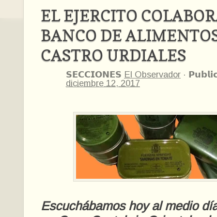
EL EJERCITO COLABOR
BANCO DE ALIMENTOS
CASTRO URDIALES
𝗦𝗘𝗖𝗖𝗜𝗢𝗡𝗘𝗦
El Observador
·
𝗣𝘂𝗯𝗹𝗶
diciembre 12, 2017
Escuchábamos hoy al medio día 