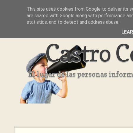
This site uses cookies from Google to deliver its s
Inicio
Aviso Legal
Quienes Somos ??
are shared with Google along with performance and 
statistics, and to detect and address abuse.
LEA
Castro C
El lugar de las personas infor