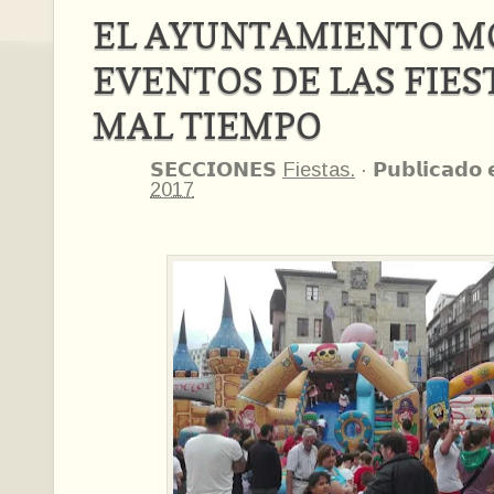
EL AYUNTAMIENTO M
EVENTOS DE LAS FIES
MAL TIEMPO
𝗦𝗘𝗖𝗖𝗜𝗢𝗡𝗘𝗦
Fiestas.
·
𝗣𝘂𝗯𝗹𝗶𝗰𝗮𝗱𝗼 
2017