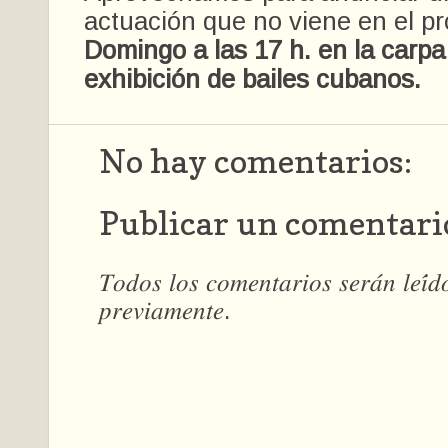
actuación que no viene en el p
Domingo a las 17 h. en la carp
exhibición de bailes cubanos.
No hay comentarios:
Publicar un comentari
𝑇𝑜𝑑𝑜𝑠 𝑙𝑜𝑠 𝑐𝑜𝑚𝑒𝑛𝑡𝑎𝑟𝑖𝑜𝑠 𝑠𝑒𝑟𝑎́𝑛 𝑙𝑒𝑖́
𝑝𝑟𝑒𝑣𝑖𝑎𝑚𝑒𝑛𝑡𝑒.