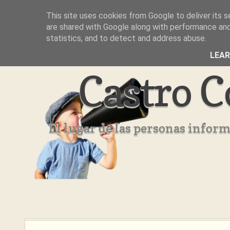
This site uses cookies from Google to deliver its s
Inicio
Aviso Legal
Quienes Somos ??
are shared with Google along with performance and 
statistics, and to detect and address abuse.
LEA
Castro C
El lugar de las personas infor