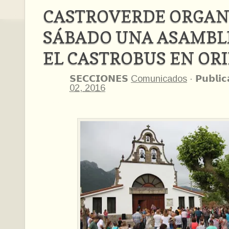
CASTROVERDE ORGAN
SÁBADO UNA ASAMBL
EL CASTROBUS EN OR
𝗦𝗘𝗖𝗖𝗜𝗢𝗡𝗘𝗦
Comunicados
·
𝗣𝘂𝗯𝗹𝗶
02, 2016