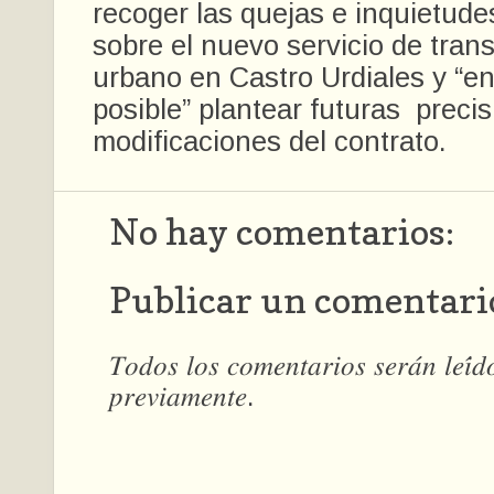
recoger las quejas e inquietude
sobre el nuevo servicio de tran
urbano en Castro Urdiales y “en
posible” plantear futuras preci
modificaciones del contrato.
No hay comentarios:
Publicar un comentari
𝑇𝑜𝑑𝑜𝑠 𝑙𝑜𝑠 𝑐𝑜𝑚𝑒𝑛𝑡𝑎𝑟𝑖𝑜𝑠 𝑠𝑒𝑟𝑎́𝑛 𝑙𝑒𝑖́
𝑝𝑟𝑒𝑣𝑖𝑎𝑚𝑒𝑛𝑡𝑒.