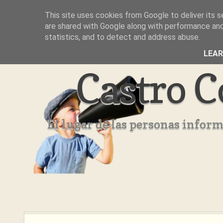
This site uses cookies from Google to deliver its s
Inicio
Aviso Legal
Quienes Somos ??
are shared with Google along with performance and 
statistics, and to detect and address abuse.
LEA
Castro C
El lugar de las personas infor