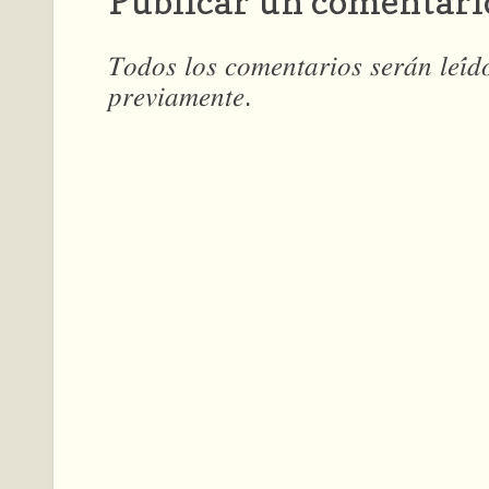
Publicar un comentari
𝑇𝑜𝑑𝑜𝑠 𝑙𝑜𝑠 𝑐𝑜𝑚𝑒𝑛𝑡𝑎𝑟𝑖𝑜𝑠 𝑠𝑒𝑟𝑎́𝑛 𝑙𝑒𝑖́
𝑝𝑟𝑒𝑣𝑖𝑎𝑚𝑒𝑛𝑡𝑒.