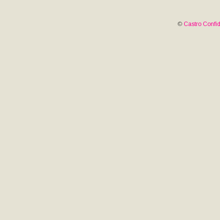
©
Castro Confid