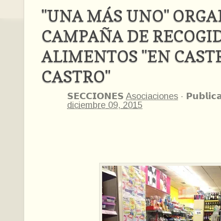
"UNA MÁS UNO" ORGA
CAMPAÑA DE RECOGI
ALIMENTOS "EN CAST
CASTRO"
𝗦𝗘𝗖𝗖𝗜𝗢𝗡𝗘𝗦
Asociaciones
·
𝗣𝘂𝗯𝗹𝗶𝗰
diciembre 09, 2015