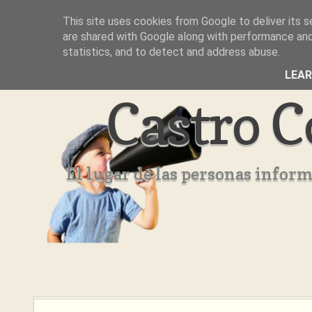
This site uses cookies from Google to deliver its s
Inicio
Aviso Legal
Quienes Somos ??
are shared with Google along with performance and 
statistics, and to detect and address abuse.
LEA
Castro C
El lugar de las personas infor