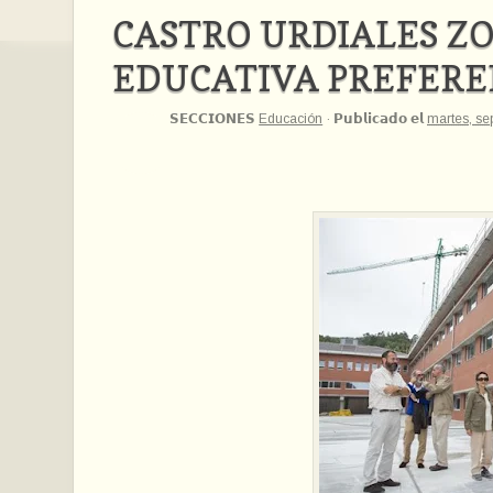
CASTRO URDIALES Z
EDUCATIVA PREFER
𝗦𝗘𝗖𝗖𝗜𝗢𝗡𝗘𝗦
Educación
·
𝗣𝘂𝗯𝗹𝗶𝗰𝗮𝗱𝗼 𝗲𝗹
martes, se