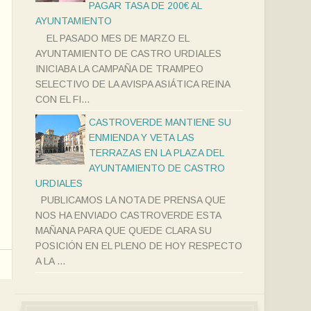
PAGAR TASA DE 200€ AL
AYUNTAMIENTO
EL PASADO MES DE MARZO EL
AYUNTAMIENTO DE CASTRO URDIALES
INICIABA LA CAMPAÑA DE TRAMPEO
SELECTIVO DE LA AVISPA ASIÁTICA REINA
CON EL FI...
CASTROVERDE MANTIENE SU
ENMIENDA Y VETA LAS
TERRAZAS EN LA PLAZA DEL
AYUNTAMIENTO DE CASTRO
URDIALES
PUBLICAMOS LA NOTA DE PRENSA QUE
NOS HA ENVIADO CASTROVERDE ESTA
MAÑANA PARA QUE QUEDE CLARA SU
POSICIÓN EN EL PLENO DE HOY RESPECTO
A LA ...