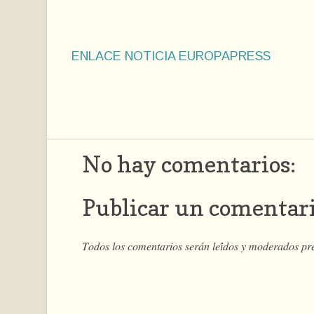
ENLACE NOTICIA EUROPAPRESS
No hay comentarios:
Publicar un comentar
𝑇𝑜𝑑𝑜𝑠 𝑙𝑜𝑠 𝑐𝑜𝑚𝑒𝑛𝑡𝑎𝑟𝑖𝑜𝑠 𝑠𝑒𝑟𝑎́𝑛 𝑙𝑒𝑖́𝑑𝑜𝑠 𝑦 𝑚𝑜𝑑𝑒𝑟𝑎𝑑𝑜𝑠 𝑝𝑟