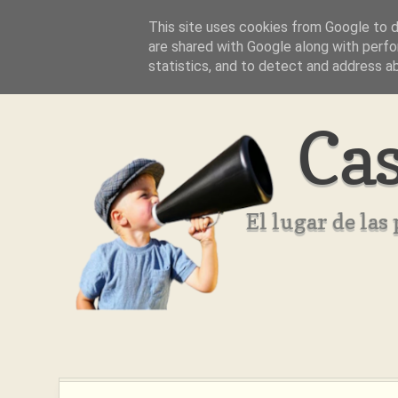
This site uses cookies from Google to de
Inicio
Aviso Legal
Quienes Somos ??
are shared with Google along with perfo
statistics, and to detect and address a
Cas
El lugar de la