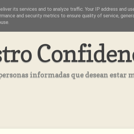
liver its services and to analyze traffic. Your IP address and us
rmance and security metrics to ensure quality of service, gene
buse.
tro Confiden
s personas informadas que desean estar 