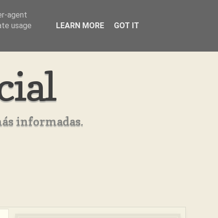
er-agent
rate usage
LEARN MORE
GOT IT
cial
más informadas.