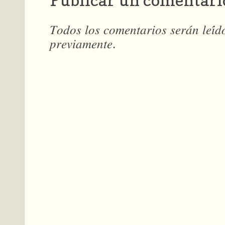
Publicar un comentari
𝑇𝑜𝑑𝑜𝑠 𝑙𝑜𝑠 𝑐𝑜𝑚𝑒𝑛𝑡𝑎𝑟𝑖𝑜𝑠 𝑠𝑒𝑟𝑎́𝑛 𝑙𝑒𝑖́
𝑝𝑟𝑒𝑣𝑖𝑎𝑚𝑒𝑛𝑡𝑒.