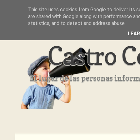
This site uses cookies from Google to deliver its s
Inicio
Aviso Legal
Quienes Somos ??
are shared with Google along with performance and 
statistics, and to detect and address abuse.
LEA
Castro C
El lugar de las personas infor