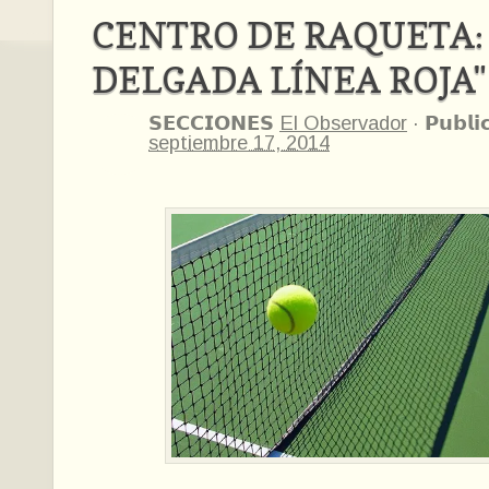
CENTRO DE RAQUETA: 
DELGADA LÍNEA ROJA"
𝗦𝗘𝗖𝗖𝗜𝗢𝗡𝗘𝗦
El Observador
·
𝗣𝘂𝗯𝗹𝗶
septiembre 17, 2014