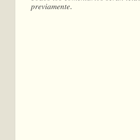
𝑝𝑟𝑒𝑣𝑖𝑎𝑚𝑒𝑛𝑡𝑒.