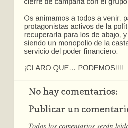
cierre de campaña con el grupo 
Os animamos a todos a venir, pa
protagonistas activos de la polí
recuperarla para los de abajo, y
siendo un monopolio de la casta 
servicio del poder financiero.
¡CLARO QUE… PODEMOS!!!!
No hay comentarios:
Publicar un comentari
𝑇𝑜𝑑𝑜𝑠 𝑙𝑜𝑠 𝑐𝑜𝑚𝑒𝑛𝑡𝑎𝑟𝑖𝑜𝑠 𝑠𝑒𝑟𝑎́𝑛 𝑙𝑒𝑖́