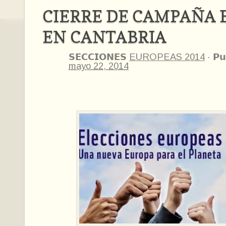
CIERRE DE CAMPAÑA 
EN CANTABRIA
𝗦𝗘𝗖𝗖𝗜𝗢𝗡𝗘𝗦
EUROPEAS 2014
·
𝗣𝘂
mayo 22, 2014