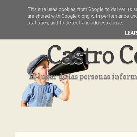
This site uses cookies from Google to deliver its s
Inicio
Aviso Legal
Quienes Somos ??
are shared with Google along with performance and 
statistics, and to detect and address abuse.
LEA
Castro C
El lugar de las personas infor