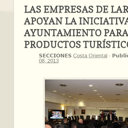
LAS EMPRESAS DE LA
APOYAN LA INICIATIV
AYUNTAMIENTO PARA
PRODUCTOS TURÍSTIC
𝗦𝗘𝗖𝗖𝗜𝗢𝗡𝗘𝗦
Costa Oriental
·
𝗣𝘂𝗯𝗹𝗶
08, 2013