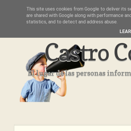
This site uses cookies from Google to deliver its s
Inicio
Aviso Legal
Quienes Somos ??
are shared with Google along with performance and 
statistics, and to detect and address abuse.
LEA
Castro C
El lugar de las personas infor