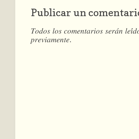
Publicar un comentari
𝑇𝑜𝑑𝑜𝑠 𝑙𝑜𝑠 𝑐𝑜𝑚𝑒𝑛𝑡𝑎𝑟𝑖𝑜𝑠 𝑠𝑒𝑟𝑎́𝑛 𝑙𝑒𝑖́
𝑝𝑟𝑒𝑣𝑖𝑎𝑚𝑒𝑛𝑡𝑒.