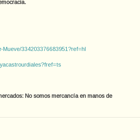
emocracia.
se-Mueve/334203376683951?ref=hl
yacastrourdiales?fref=ts
s mercados: No somos mercancía en manos de