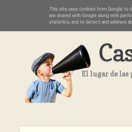
This site uses cookies from Google to de
Inicio
Aviso Legal
Quienes Somos ??
are shared with Google along with perfo
statistics, and to detect and address a
Cas
El lugar de la