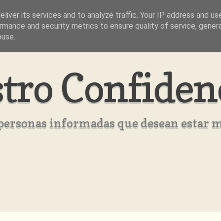
liver its services and to analyze traffic. Your IP address and us
rmance and security metrics to ensure quality of service, gene
buse.
tro Confiden
s personas informadas que desean estar 