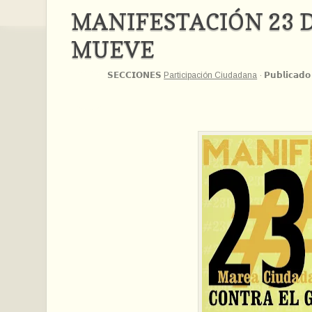
MANIFESTACIÓN 23 D
MUEVE
𝗦𝗘𝗖𝗖𝗜𝗢𝗡𝗘𝗦
Participación Ciudadana
·
𝗣𝘂𝗯𝗹𝗶𝗰𝗮𝗱𝗼