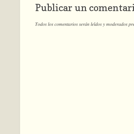
Publicar un comentar
𝑇𝑜𝑑𝑜𝑠 𝑙𝑜𝑠 𝑐𝑜𝑚𝑒𝑛𝑡𝑎𝑟𝑖𝑜𝑠 𝑠𝑒𝑟𝑎́𝑛 𝑙𝑒𝑖́𝑑𝑜𝑠 𝑦 𝑚𝑜𝑑𝑒𝑟𝑎𝑑𝑜𝑠 𝑝𝑟