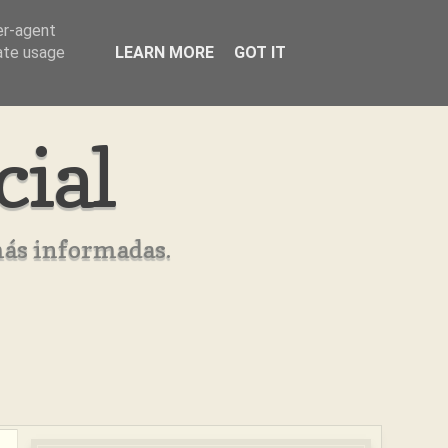
er-agent
rate usage
LEARN MORE
GOT IT
cial
más informadas.