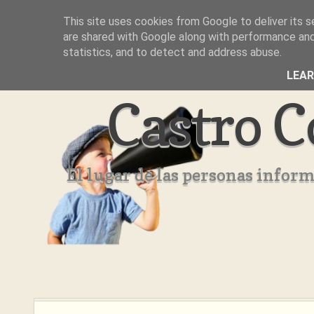
This site uses cookies from Google to deliver its s
Inicio
Aviso Legal
Quienes Somos ??
are shared with Google along with performance and 
statistics, and to detect and address abuse.
LEA
Castro C
El lugar de las personas infor