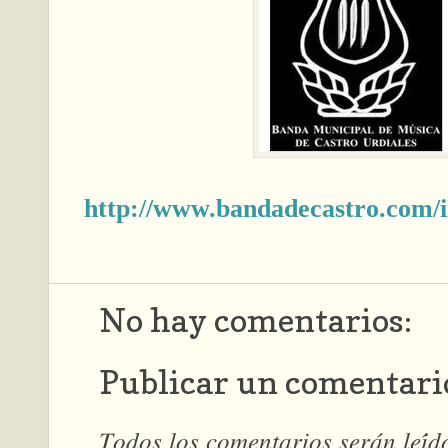
http://www.bandadecastro.com/
No hay comentarios:
Publicar un comentari
𝑇𝑜𝑑𝑜𝑠 𝑙𝑜𝑠 𝑐𝑜𝑚𝑒𝑛𝑡𝑎𝑟𝑖𝑜𝑠 𝑠𝑒𝑟𝑎́𝑛 𝑙𝑒𝑖́