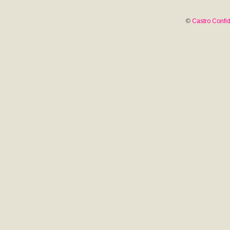
©
Castro Confid