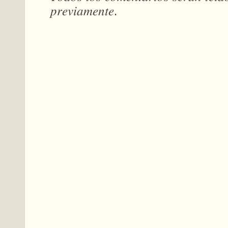
𝑝𝑟𝑒𝑣𝑖𝑎𝑚𝑒𝑛𝑡𝑒.