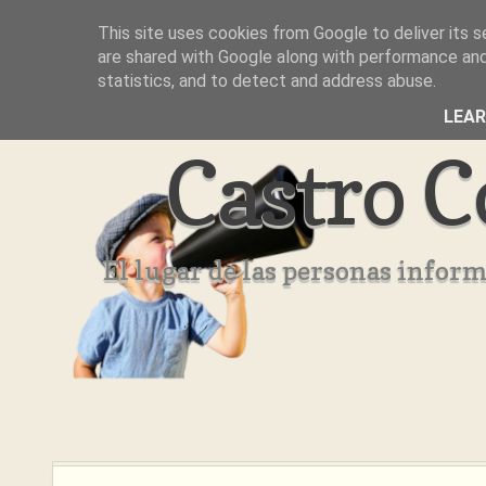
This site uses cookies from Google to deliver its s
Inicio
Aviso Legal
Quienes Somos ??
are shared with Google along with performance and 
statistics, and to detect and address abuse.
LEA
Castro C
El lugar de las personas infor