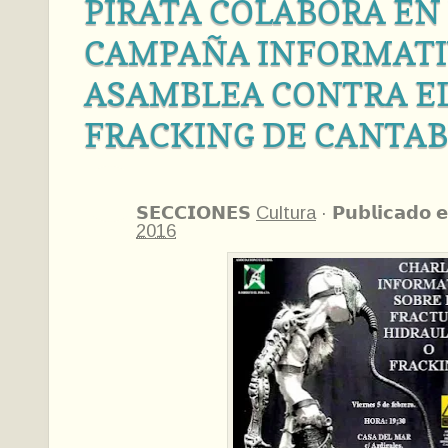
PIRATA COLABORA EN
CAMPAÑA INFORMATI
ASAMBLEA CONTRA E
FRACKING DE CANTAB
𝗦𝗘𝗖𝗖𝗜𝗢𝗡𝗘𝗦
Cultura
·
𝗣𝘂𝗯𝗹𝗶𝗰𝗮𝗱𝗼 𝗲
2016