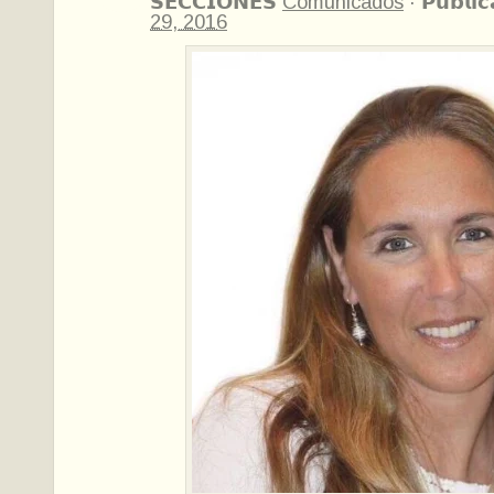
𝗦𝗘𝗖𝗖𝗜𝗢𝗡𝗘𝗦
Comunicados
·
𝗣𝘂𝗯𝗹𝗶
29, 2016