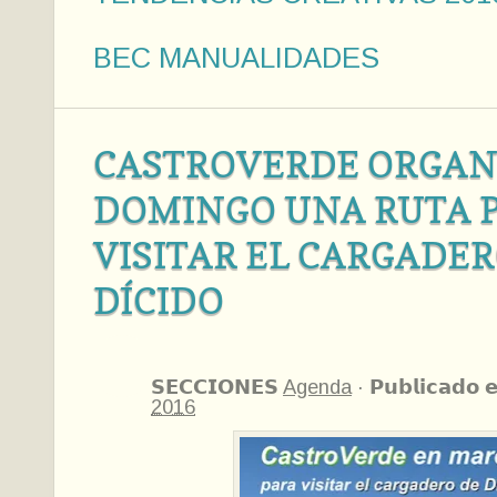
BEC MANUALIDADES
CASTROVERDE ORGAN
DOMINGO UNA RUTA 
VISITAR EL CARGADER
DÍCIDO
𝗦𝗘𝗖𝗖𝗜𝗢𝗡𝗘𝗦
Agenda
·
𝗣𝘂𝗯𝗹𝗶𝗰𝗮𝗱𝗼 
2016