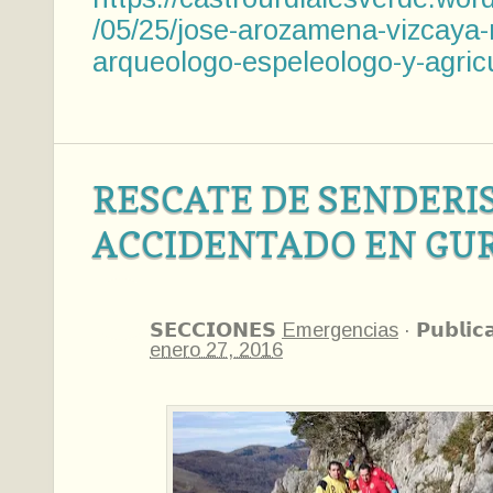
/05/25/jose-arozamena-vizcaya-
arqueologo-espeleologo-y-agricu
RESCATE DE SENDERI
ACCIDENTADO EN GU
𝗦𝗘𝗖𝗖𝗜𝗢𝗡𝗘𝗦
Emergencias
·
𝗣𝘂𝗯𝗹𝗶𝗰
enero 27, 2016