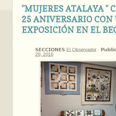
"MUJERES ATALAYA " 
25 ANIVERSARIO CON
EXPOSICIÓN EN EL BE
𝗦𝗘𝗖𝗖𝗜𝗢𝗡𝗘𝗦
El Observador
·
𝗣𝘂𝗯𝗹𝗶
29, 2016