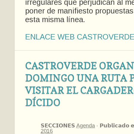
irregulares que perjudican al m
poner de manifiesto propuestas
esta misma línea.
ENLACE WEB CASTROVERD
CASTROVERDE ORGAN
DOMINGO UNA RUTA 
VISITAR EL CARGADER
DÍCIDO
𝗦𝗘𝗖𝗖𝗜𝗢𝗡𝗘𝗦
Agenda
·
𝗣𝘂𝗯𝗹𝗶𝗰𝗮𝗱𝗼 
2016