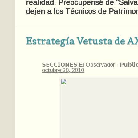
realidad. Preocupensé de "Salvar
dejen a los Técnicos de Patrimon
Estrategía Vetusta de A
𝗦𝗘𝗖𝗖𝗜𝗢𝗡𝗘𝗦
El Observador
·
𝗣𝘂𝗯𝗹𝗶
octubre 30, 2010