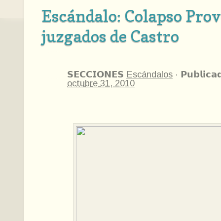
Escándalo: Colapso Prov
juzgados de Castro
𝗦𝗘𝗖𝗖𝗜𝗢𝗡𝗘𝗦
Escándalos
·
𝗣𝘂𝗯𝗹𝗶𝗰𝗮
octubre 31, 2010