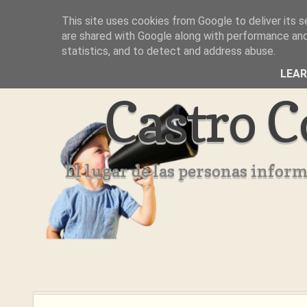
This site uses cookies from Google to deliver its s
Inicio
Aviso Legal
Quienes Somos ??
are shared with Google along with performance and 
statistics, and to detect and address abuse.
LEA
Castro C
El lugar de las personas infor