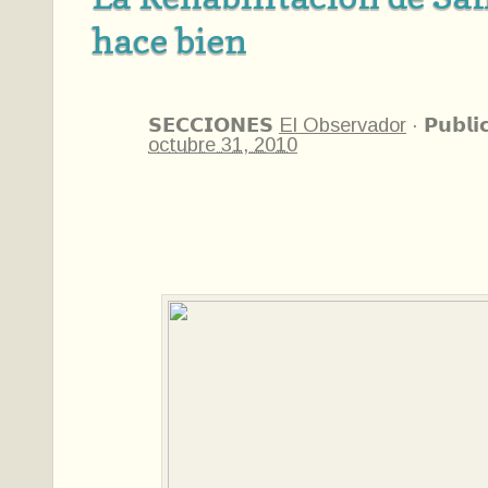
hace bien
𝗦𝗘𝗖𝗖𝗜𝗢𝗡𝗘𝗦
El Observador
·
𝗣𝘂𝗯𝗹𝗶
octubre 31, 2010