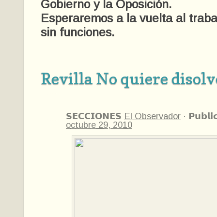
Gobierno y la Oposición.
Esperaremos a la vuelta al traba
sin funciones.
Revilla No quiere disolv
𝗦𝗘𝗖𝗖𝗜𝗢𝗡𝗘𝗦
El Observador
·
𝗣𝘂𝗯𝗹𝗶
octubre 29, 2010